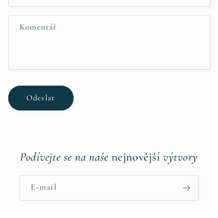
t
n
Komentář
í
f
o
r
m
Odeslat
u
l
á
ř
Podívejte se na naše
nejnovější
výtvory
E-mail