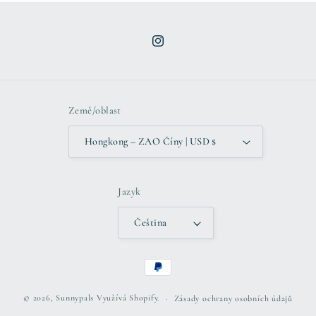
Instagram
Země/oblast
Hongkong – ZAO Číny | USD $
Jazyk
Čeština
Platební
metody
© 2026,
Sunnypals
Využívá Shopify.
Zásady ochrany osobních údajů