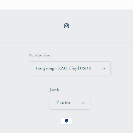
Instagram
Země/oblast
Hongkong – ZAO Číny | USD $
Jazyk
Čeština
Platební
metody