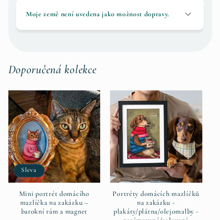
Moje země není uvedena jako možnost dopravy.
Doporučená kolekce
Sleva
Mini portrét domácího
Portréty domácích mazlíčků
mazlíčka na zakázku –
na zakázku -
barokní rám a magnet
plakáty/plátna/olejomalby -