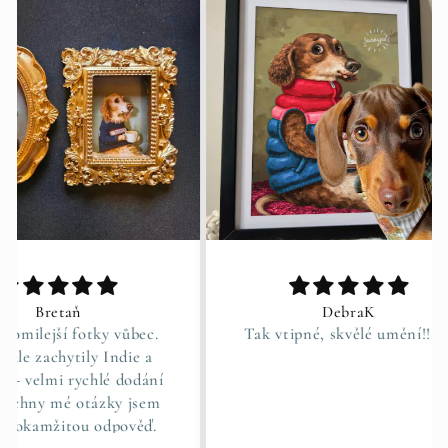
DebraK
ůbec.
Tak vtipné, skvělé umění!! 👍
Rychl
die a
dodání
 jsem
ověď.