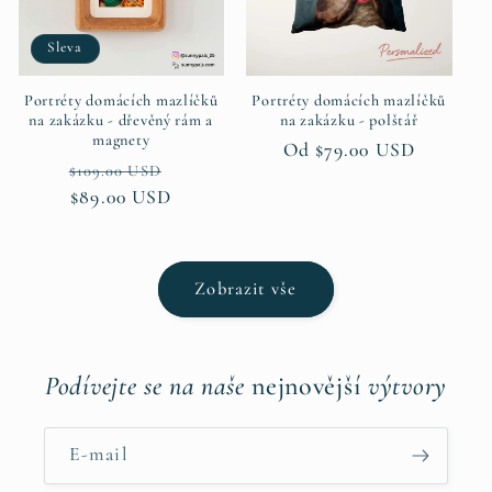
Sleva
Portréty domácích mazlíčků
Portréty domácích mazlíčků
na zakázku - dřevěný rám a
na zakázku - polštář
magnety
Běžná
Od $79.00 USD
Běžná
Výprodejová
$109.00 USD
cena
cena
$89.00 USD
cena
Zobrazit vše
Podívejte se na naše
nejnovější
výtvory
E-mail