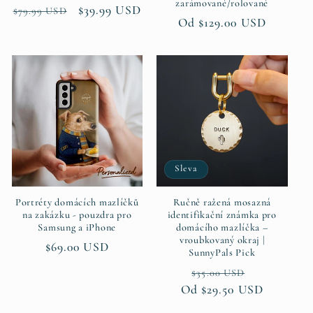
zarámované/rolované
Běžná
Výprodejová
$39.99 USD
$79.99 USD
Běžná
Od $129.00 USD
cena
cena
cena
Sleva
Portréty domácích mazlíčků
Ručně ražená mosazná
na zakázku - pouzdra pro
identifikační známka pro
Samsung a iPhone
domácího mazlíčka –
vroubkovaný okraj |
Běžná
$69.00 USD
SunnyPals Pick
cena
Běžná
Výprodejo
$35.00 USD
Od $29.50 USD
cena
cena