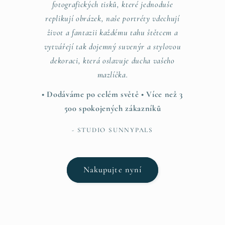
fotografických tisků, které jednoduše
replikují obrázek, naše portréty vdechují
život a fantazii každému tahu štětcem a
vytvářejí tak dojemný suvenýr a stylovou
dekoraci, která oslavuje ducha vašeho
mazlíčka.
• Dodáváme po celém světě • Více než 3
500 spokojených zákazníků
- STUDIO SUNNYPALS
Nakupujte nyní