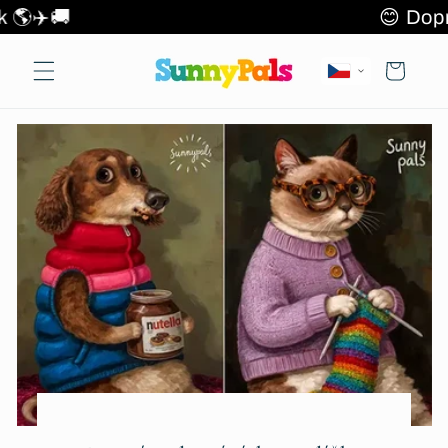
Přejít k
ce položek 🌎✈️🚚
😊 Doprav
obsahu
Košík