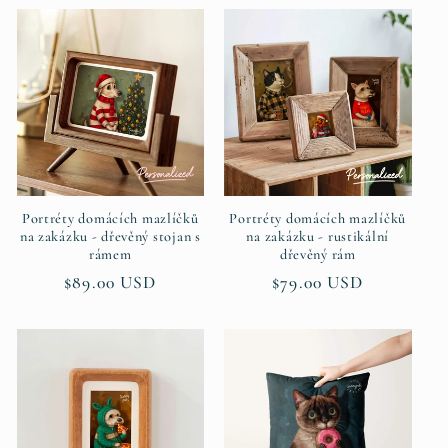
Portréty domácích mazlíčků
Portréty domácích mazlíčků
na zakázku - dřevěný stojan s
na zakázku - rustikální
rámem
dřevěný rám
Běžná
$89.00 USD
Běžná
$79.00 USD
cena
cena