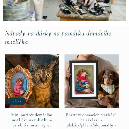
Nápady na dárky na památku domácího
mazlíčka
Sleva
Mini portrét domácího
Portréty domácích mazlíčků
mazlíčka na zakázku –
na zakázku -
barokní rám a magnet
plakáty/plátna/olejomalby -