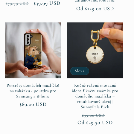
zarámované/rolované
Běžná
Výprodejová
$39.99 USD
$79.99 USD
Běžná
Od $129.00 USD
cena
cena
cena
Sleva
Portréty domácích mazlíčků
Ručně ražená mosazná
na zakázku - pouzdra pro
identifikační známka pro
Samsung a iPhone
domácího mazlíčka –
vroubkovaný okraj |
Běžná
$69.00 USD
SunnyPals Pick
cena
Běžná
Výprodejo
$35.00 USD
Od $29.50 USD
cena
cena