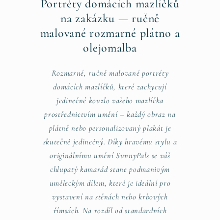
Portréty domácích mazlíčků
na zakázku — ručně
malované rozmarné plátno a
olejomalba
Rozmarné, ručně malované portréty
domácích mazlíčků, které zachycují
jedinečné kouzlo vašeho mazlíčka
prostřednictvím umění – každý obraz na
plátně nebo personalizovaný plakát je
skutečně jedinečný. Díky hravému stylu a
originálnímu umění SunnyPals se váš
chlupatý kamarád stane podmanivým
uměleckým dílem, které je ideální pro
vystavení na stěnách nebo krbových
římsách. Na rozdíl od standardních