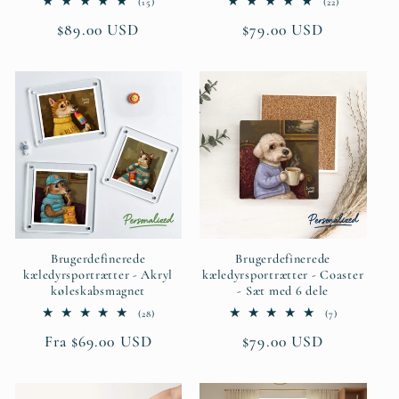
15
22
(15)
(22)
anmeldelser
anmeldelser
Normalpris
$89.00 USD
Normalpris
$79.00 USD
i
i
alt
alt
Brugerdefinerede
Brugerdefinerede
kæledyrsportrætter - Akryl
kæledyrsportrætter - Coaster
køleskabsmagnet
- Sæt med 6 dele
28
7
(28)
(7)
anmeldelser
anmeldelser
Normalpris
Fra $69.00 USD
Normalpris
$79.00 USD
i
i
alt
alt