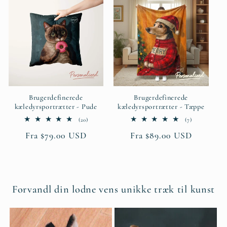
Brugerdefinerede
Brugerdefinerede
kæledyrsportrætter - Pude
kæledyrsportrætter - Tæppe
20
7
(20)
(7)
anmeldelser
anmeldelser
Normalpris
Fra $79.00 USD
Normalpris
Fra $89.00 USD
i
i
alt
alt
Forvandl din lodne vens unikke træk til kunst