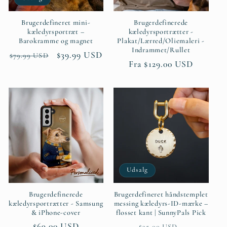
Brugerdefineret mini-
Brugerdefinerede
kæledyrsportræt –
kæledyrsportrætter -
Barokramme og magnet
Plakat/Lærred/Oliemaleri -
Indrammet/Rullet
Normalpris
Udsalgspris
$39.99 USD
$79.99 USD
Normalpris
Fra $129.00 USD
Udsalg
Brugerdefinerede
Brugerdefineret håndstemplet
kæledyrsportrætter - Samsung
messing kæledyrs-ID-mærke –
& iPhone-cover
flosset kant | SunnyPals Pick
Normalpris
$69.00 USD
Normalpris
Udsalgspri
$35.00 USD