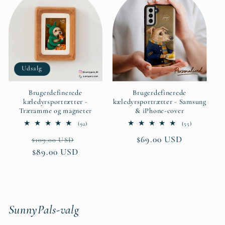
Udsalg
Brugerdefinerede
Brugerdefinerede
kæledyrsportrætter -
kæledyrsportrætter - Samsung
Træramme og magneter
& iPhone-cover
92
55
(92)
(55)
anmeldelser
anmeldelser
Normalpris
Udsalgspris
Normalpris
$69.00 USD
i
i
$109.00 USD
alt
alt
$89.00 USD
SunnyPals-valg