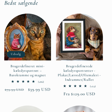
Bedst sælgende
Udsalg
Brugerdefineret mini-
Brugerdefinerede
kæledyrsportræt –
kæledyrsportrætter -
Barokramme og magnet
Plakat/Lærred/Oliemaleri -
Indrammet/Rullet
286
(286)
anmeldelser
162
(162)
Normalpris
Udsalgspris
$39.99 USD
i
$79.99 USD
anmeldelser
alt
Normalpris
Fra $129.00 USD
i
alt