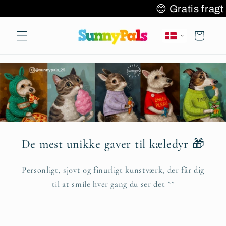
Gå til
 varer 🌎✈️🚚
😊 Gratis f
indhold
Indkøbskurv
De mest unikke gaver til kæledyr 🎁
Personligt, sjovt og finurligt kunstværk, der får dig
til at smile hver gang du ser det ^^