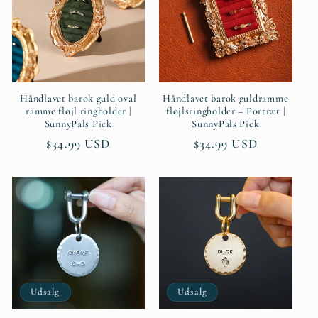
Håndlavet barok guld oval
Håndlavet barok guldramme
ramme fløjl ringholder |
fløjlsringholder – Portræt |
SunnyPals Pick
SunnyPals Pick
Normalpris
$34.99 USD
Normalpris
$34.99 USD
Udsalg
Udsalg