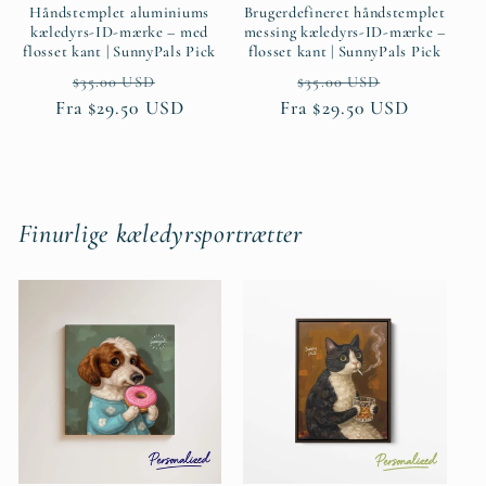
Håndstemplet aluminiums
Brugerdefineret håndstemplet
kæledyrs-ID-mærke – med
messing kæledyrs-ID-mærke –
flosset kant | SunnyPals Pick
flosset kant | SunnyPals Pick
Normalpris
Udsalgspris
Normalpris
Udsalgspri
$35.00 USD
$35.00 USD
Fra $29.50 USD
Fra $29.50 USD
Finurlige kæledyrsportrætter