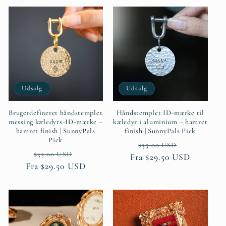
Udsalg
Udsalg
Brugerdefineret håndstemplet
Håndstemplet ID-mærke til
messing kæledyrs-ID-mærke –
kæledyr i aluminium – hamret
hamret finish | SunnyPals
finish | SunnyPals Pick
Pick
Normalpris
Udsalgspri
$35.00 USD
Normalpris
Udsalgspris
$35.00 USD
Fra $29.50 USD
Fra $29.50 USD