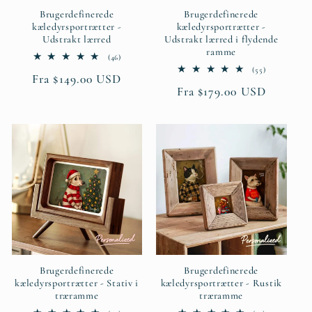
Brugerdefinerede
Brugerdefinerede
kæledyrsportrætter -
kæledyrsportrætter -
Udstrakt lærred
Udstrakt lærred i flydende
ramme
46
(46)
anmeldelser
55
(55)
Normalpris
Fra $149.00 USD
i
anmeldelser
alt
Normalpris
Fra $179.00 USD
i
alt
Brugerdefinerede
Brugerdefinerede
kæledyrsportrætter - Stativ i
kæledyrsportrætter - Rustik
træramme
træramme