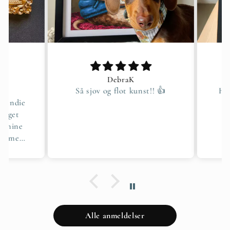
DebraK
r
Så sjov og flot kunst!! 👍
Hurt
 Indie
eget
e mine
t med
Alle anmeldelser