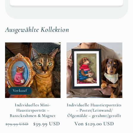
Ausgewählte Kollektion
Verkauf
Individuelles Mini-
Individuelle Haustierporträts
Haustierporträt –
– Poster/Leinwand/
Barockrahmen & Magnet
Ölgemälde – gerahmt/gerollt
Normaler
Verkaufspreis
$39.99 USD
Normaler
Von $129.00 USD
$79.99 USD
Preis
Preis