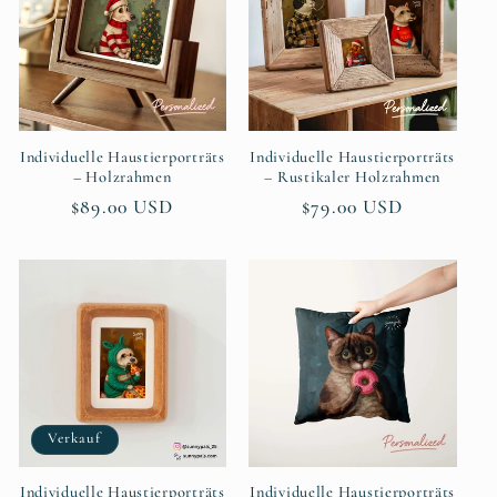
Individuelle Haustierporträts
Individuelle Haustierporträts
– Holzrahmen
– Rustikaler Holzrahmen
Normaler
$89.00 USD
Normaler
$79.00 USD
Preis
Preis
Verkauf
Individuelle Haustierporträts
Individuelle Haustierporträts