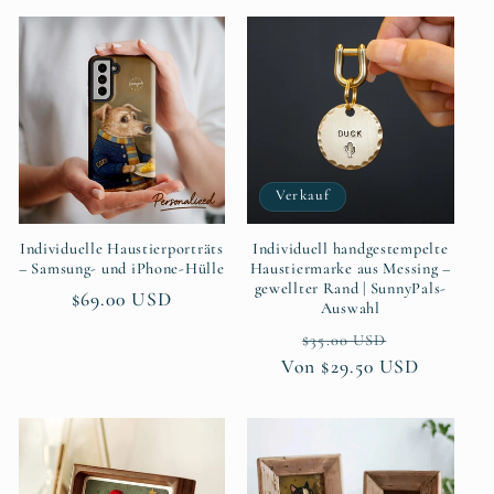
Verkauf
Individuelle Haustierporträts
Individuell handgestempelte
– Samsung- und iPhone-Hülle
Haustiermarke aus Messing –
gewellter Rand | SunnyPals-
Normaler
$69.00 USD
Auswahl
Preis
Normaler
Verkaufspr
$35.00 USD
Von $29.50 USD
Preis