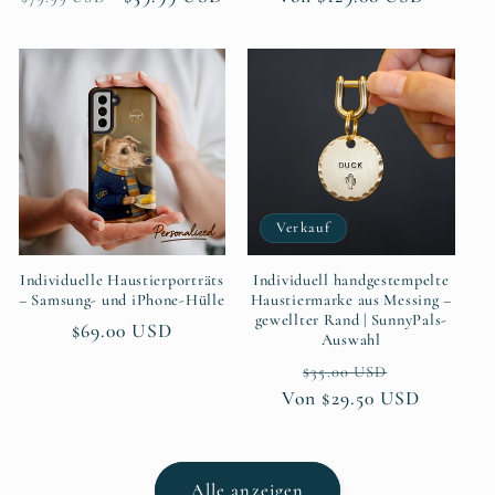
Preis
Preis
Verkauf
Individuelle Haustierporträts
Individuell handgestempelte
– Samsung- und iPhone-Hülle
Haustiermarke aus Messing –
gewellter Rand | SunnyPals-
Normaler
$69.00 USD
Auswahl
Preis
Normaler
Verkaufspr
$35.00 USD
Von $29.50 USD
Preis
Alle anzeigen