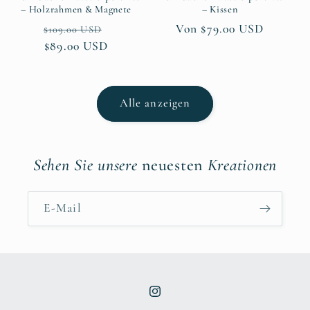
– Holzrahmen & Magnete
– Kissen
Normaler
Verkaufspreis
Normaler
Von $79.00 USD
$109.00 USD
Preis
$89.00 USD
Preis
Alle anzeigen
Sehen Sie unsere
neuesten
Kreationen
E-Mail
Instagram