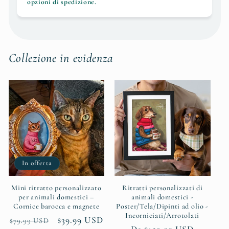
opzioni di spedizione.
Collezione in evidenza
In offerta
Mini ritratto personalizzato
Ritratti personalizzati di
per animali domestici –
animali domestici -
Cornice barocca e magnete
Poster/Tela/Dipinti ad olio -
Incorniciati/Arrotolati
Prezzo
Prezzo
$39.99 USD
$79.99 USD