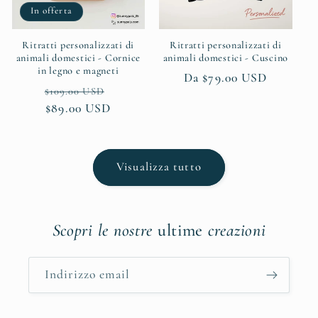
In offerta
Ritratti personalizzati di
Ritratti personalizzati di
animali domestici - Cornice
animali domestici - Cuscino
in legno e magneti
Prezzo
Da $79.00 USD
Prezzo
Prezzo
$109.00 USD
di
di
$89.00 USD
scontato
listino
listino
Visualizza tutto
Scopri le nostre
ultime
creazioni
Indirizzo email