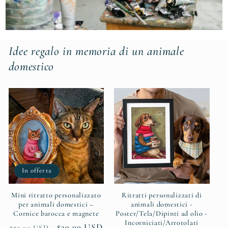
Idee regalo in memoria di un animale
domestico
In offerta
Mini ritratto personalizzato
Ritratti personalizzati di
per animali domestici –
animali domestici -
Cornice barocca e magnete
Poster/Tela/Dipinti ad olio -
Incorniciati/Arrotolati
Prezzo
Prezzo
$39.99 USD
$79.99 USD