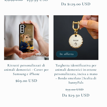
Prezzo
Da $129.00 USD
di
scontato
di
listino
listino
In offerta
Ritratti personalizzati di
Targhetta identificativa per
animali domestici - Cover per
animali domestici in ottone
Samsung e iPhone
personalizzata, incisa a mano
– Bordo smerlato | Scelta di
Prezzo
$69.00 USD
SunnyPals
di
Prezzo
Prezzo
$35.00 USD
listino
Da $29.50 USD
di
scontato
listino