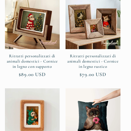
Ritratti personalizzati di
Ritratti personalizzati di
animali domestici - Cornice
animali domestici - Cornice
in legno con supporto
in legno rustico
Prezzo
$89.00 USD
Prezzo
$79.00 USD
di
di
listino
listino