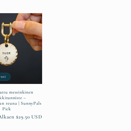
nti
attu messinkinen
kkitunniste –
n reuna | SunnyPals
Pick
ta
Alennushinta
Alkaen $29.50 USD