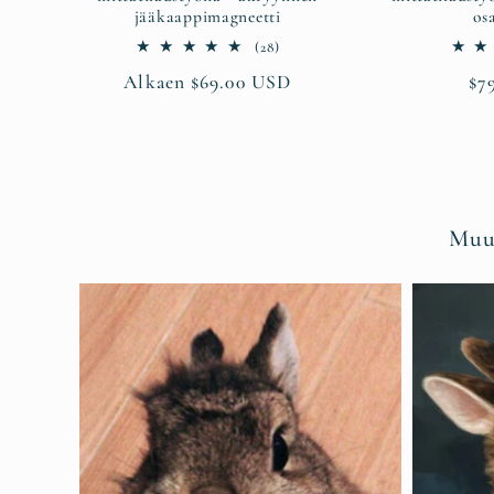
jääkaappimagneetti
os
28
(28)
arvosteluja
Normaalihinta
Alkaen $69.00 USD
No
$7
yhteensä
Muun