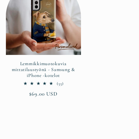
Lemmikkimuotokuvia
mittatilaustyönä - Samsung &
iPhone -kotelot
55
(55)
arvosteluja
Normaalihinta
$69.00 USD
yhteensä