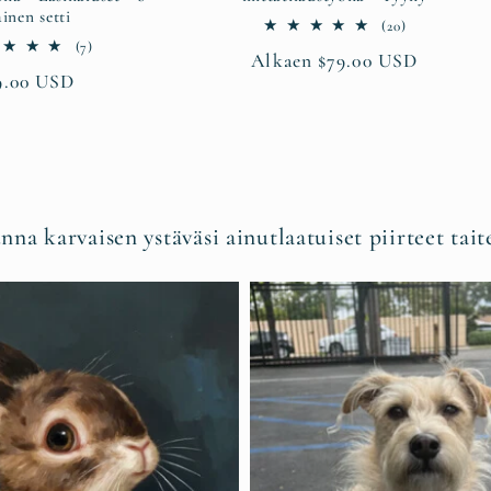
ainen setti
20
(20)
arvosteluja
7
(7)
Normaalihinta
Alkaen $79.00 USD
yhteensä
arvosteluja
rmaalihinta
9.00 USD
yhteensä
na karvaisen ystäväsi ainutlaatuiset piirteet tait