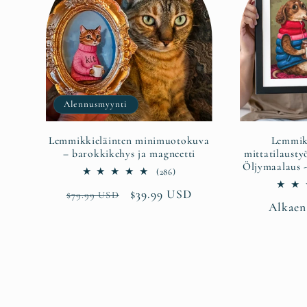
Alennusmyynti
Lemmikkieläinten minimuotokuva
Lemmik
– barokkikehys ja magneetti
mittatilausty
Öljymaalaus -
286
(286)
arvosteluja
Normaalihinta
Alennushinta
$39.99 USD
$79.99 USD
yhteensä
Normaa
Alkaen