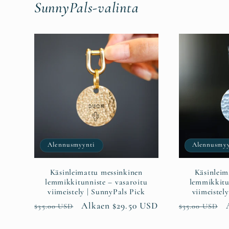
SunnyPals-valinta
Alennusmyynti
Alennusmyy
Käsinleimattu messinkinen
Käsinleim
lemmikkitunniste – vasaroitu
lemmikkitu
viimeistely | SunnyPals Pick
viimeistel
Normaalihinta
Alennushinta
Alkaen $29.50 USD
Normaalihin
$35.00 USD
$35.00 USD