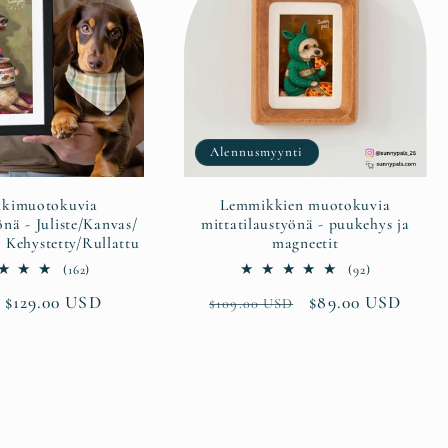
Alennusmyynti
kimuotokuvia
Lemmikkien muotokuvia
önä - Juliste/Kanvas/
mittatilaustyönä - puukehys ja
 Kehystetty/Rullattu
magneetit
162
92
(162)
(92)
arvosteluja
arvosteluja
lihinta
 $129.00 USD
Normaalihinta
Alennushinta
$89.00 USD
$109.00 USD
yhteensä
yhteensä