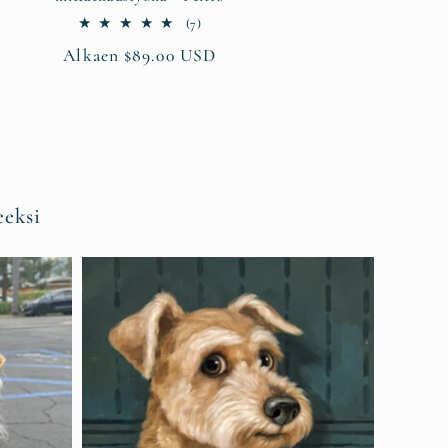
7
(7)
arvosteluja
Normaalihinta
Alkaen $89.00 USD
yhteensä
eeksi