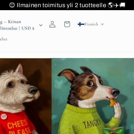
ainen toimitus yli 2 tuotteell
Kirjaudu
g – Kiinan
Ostoskori
Finnish
sisään
erityishallintoalue | USD $
elut