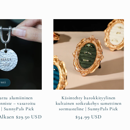
nti
attu alumiininen
Käsintehty barokkityylinen
nniste – vasaroitu
kultainen soikeakehys samettinen
y | SunnyPals Pick
sormusteline | SunnyPals Pick
ta
Alennushinta
Alkaen $29.50 USD
Normaalihinta
$34.99 USD