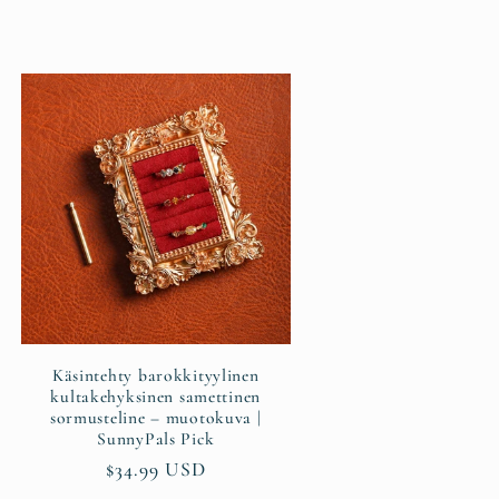
Käsintehty barokkityylinen
kultakehyksinen samettinen
sormusteline – muotokuva |
SunnyPals Pick
Normaalihinta
$34.99 USD