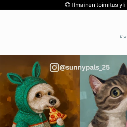
Ohita ja
✈️🚚
😊 Ilmainen toimitus yl
siirry
sisältöön
Kot