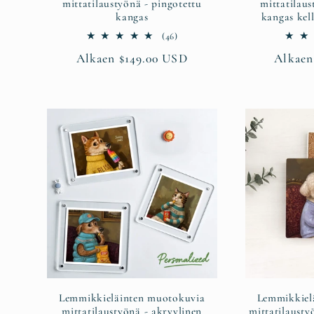
mittatilaustyönä - pingotettu
mittatilaus
kangas
kangas kel
46
(46)
arvosteluja
Normaalihinta
Alkaen $149.00 USD
Normaa
Alkaen
yhteensä
Lemmikkieläinten muotokuvia
Lemmikkiel
mittatilaustyönä - akryylinen
mittatilaustyö