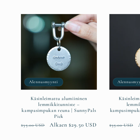
Alennusmyynti
Alennusmyy
Käsinleimattu alumiininen
Käsinleim
lemmikkitunniste –
lemmi
kampasimpukan reuna | SunnyPals
kampasimpuka
Pick
Normaalihinta
Alennushinta
Alkaen $29.50 USD
Normaalihin
$35.00 USD
$35.00 USD