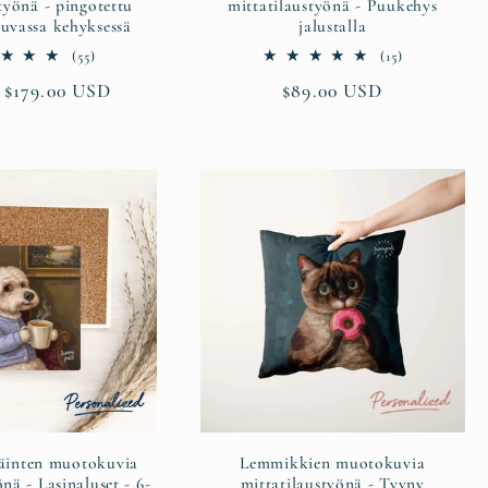
työnä - pingotettu
mittatilaustyönä - Puukehys
luvassa kehyksessä
jalustalla
55
15
(55)
(15)
arvosteluja
arvosteluja
lihinta
 $179.00 USD
Normaalihinta
$89.00 USD
yhteensä
yhteensä
äinten muotokuvia
Lemmikkien muotokuvia
nä - Lasinaluset - 6-
mittatilaustyönä - Tyyny