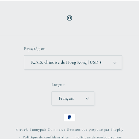
Instagram
Pays/région
R.A.S. chinoise de Hong Kong | USD $
Langue
Français
Moyens
de
© 2026,
Sunnypals
Commerce électronique propulsé par Shopify
paiement
Politique de confidentialité
Politique de remboursement