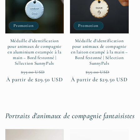
Promotion
Promotion
Médaille d'identification
Médaille d'identification
pour animaux de compagnie
pour animaux de compagnie
en aluminium estampée à la
en laiton estampé à la main –
main – Bord festonné |
Bord festonné | Sélection
Sélection SunnyPals
SunnyPals
Prix
Prix
Prix
Prix
$35.00 USD
$35.00 USD
À partir de $29.50 USD
habituel
promotionnel
À partir de $29.50 USD
habituel
promotion
Portraits d'animaux de compagnie fantaisistes