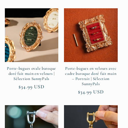
Porte-bagues ovale baroque
Porte-bagues en velours avec
doré fait main en velours |
cadre baroque doré fait main
Sélection SunnyPals
– Portrait | Sélection
SunnyPals
Prix
$34.99 USD
Prix
$34.99 USD
habituel
habituel