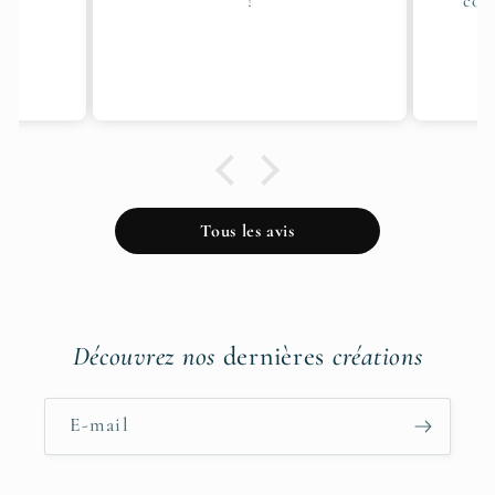
comme deux gouttes d'eau !
chi
d
honn
m'e
Tous les avis
Découvrez nos
dernières
créations
E-mail