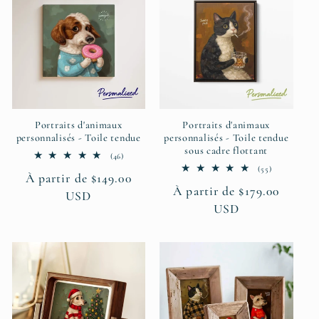
Portraits d'animaux
Portraits d'animaux
personnalisés - Toile tendue
personnalisés - Toile tendue
sous cadre flottant
46
(46)
total
55
(55)
Prix
À partir de $149.00
des
total
critiques
Prix
À partir de $179.00
des
habituel
USD
critiques
habituel
USD