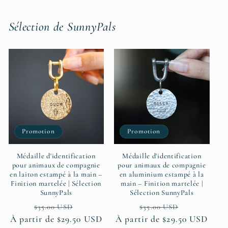
Sélection de SunnyPals
Promotion
Promotion
Médaille d'identification
Médaille d'identification
pour animaux de compagnie
pour animaux de compagnie
en laiton estampé à la main –
en aluminium estampé à la
Finition martelée | Sélection
main – Finition martelée |
SunnyPals
Sélection SunnyPals
Prix
Prix
Prix
Prix
$35.00 USD
$35.00 USD
À partir de $29.50 USD
habituel
promotionnel
À partir de $29.50 USD
habituel
promotion