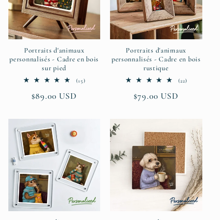
Portraits d'animaux
Portraits d'animaux
personnalisés - Cadre en bois
personnalisés - Cadre en bois
sur pied
rustique
15
22
(15)
(22)
total
total
Prix
$89.00 USD
Prix
$79.00 USD
des
des
critiques
critiques
habituel
habituel