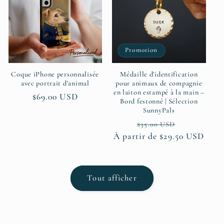
Promotion
Coque iPhone personnalisée
Médaille d'identification
avec portrait d'animal
pour animaux de compagnie
en laiton estampé à la main –
Prix
$69.00 USD
Bord festonné | Sélection
habituel
SunnyPals
Prix
Prix
$35.00 USD
À partir de $29.50 USD
habituel
promotion
Tout afficher