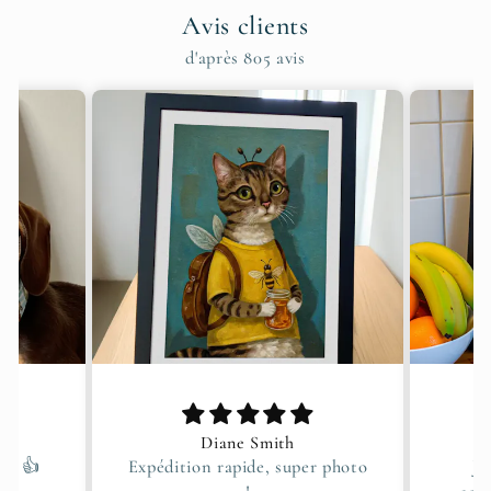
Avis clients
d'après 805 avis
SarahP12
r photo
J'adore ! Il lui ressemble
J'AD