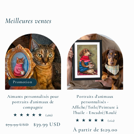
Meilleures ventes
Promotion
Aimants personnalisés pour
Portraits d'animaux
portraits d'animaux de
personnalisés -
compagnie
Affiche/Toile/Peinture à
l'huile - Encadré/Roulé
286
(286)
total
162
(162)
Prix
Prix
$39.99 USD
des
$79.99 USD
total
critiques
Prix
À partir de $129.00
des
habituel
promotionnel
critiques