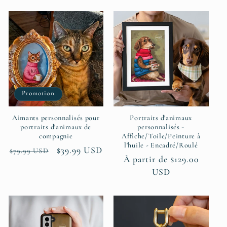
Promotion
Aimants personnalisés pour
Portraits d'animaux
portraits d'animaux de
personnalisés -
compagnie
Affiche/Toile/Peinture à
l'huile - Encadré/Roulé
Prix
Prix
$39.99 USD
$79.99 USD
Prix
À partir de $129.00
habituel
promotionnel
habituel
USD