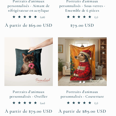
Portraits d'animaux
Portraits d'animaux
personnalisés - Aimant de
personnalisés - Sous-verres -
réfrigérateur en acrylique
Ensemble de 6 pièces
28
7
(28)
(7)
total
total
Prix
À partir de $69.00 USD
Prix
$79.00 USD
des
des
critiques
critiques
habituel
habituel
Portraits d'animaux
Portraits d'animaux
personnalisés - Oreiller
personnalisés - Couverture
20
7
(20)
(7)
total
total
Prix
À partir de $79.00 USD
Prix
À partir de $89.00 USD
des
des
critiques
critiques