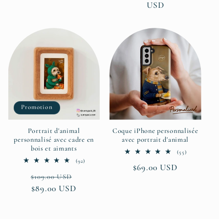
habituel
USD
Promotion
Portrait d'animal
Coque iPhone personnalisée
personnalisé avec cadre en
avec portrait d'animal
bois et aimants
55
(55)
total
92
(92)
Prix
$69.00 USD
des
total
critiques
Prix
Prix
des
$109.00 USD
habituel
critiques
habituel
$89.00 USD
promotionnel