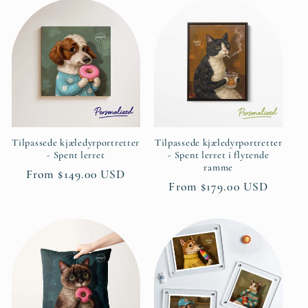
Tilpassede kjæledyrportretter
Tilpassede kjæledyrportretter
- Spent lerret
- Spent lerret i flytende
ramme
Ordinær
From $149.00 USD
Ordinær
From $179.00 USD
pris
pris