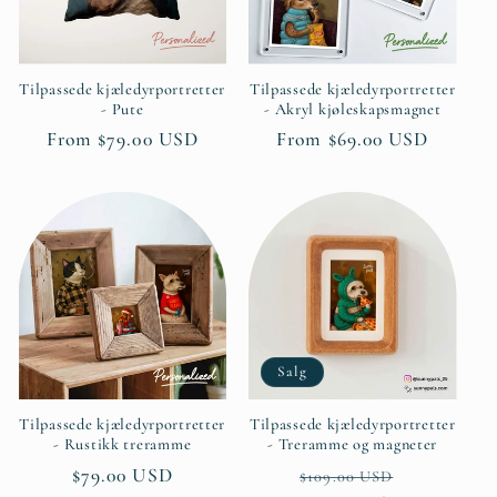
Tilpassede kjæledyrportretter
Tilpassede kjæledyrportretter
- Pute
- Akryl kjøleskapsmagnet
Ordinær
From $79.00 USD
Ordinær
From $69.00 USD
pris
pris
Salg
Tilpassede kjæledyrportretter
Tilpassede kjæledyrportretter
- Rustikk treramme
- Treramme og magneter
Ordinær
$79.00 USD
Ordinær
Salgspris
$109.00 USD