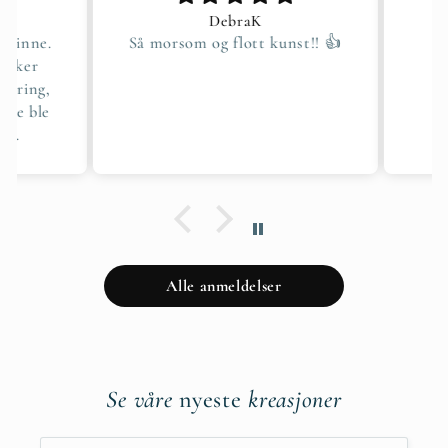
DebraK
sinne.
Så morsom og flott kunst!! 👍
Ras
cker
ering,
de ble
g.
Alle anmeldelser
Se våre
nyeste
kreasjoner