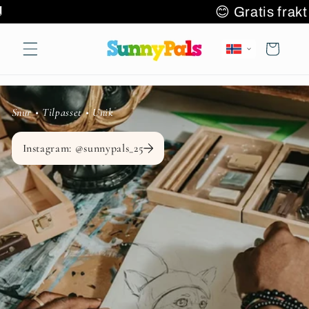
Hopp til
+ varer 🌎✈️🚚
😊 Gratis 
innhold
Handlekurv
Snur • Tilpasset • Unik
Instagram: @sunnypals_25