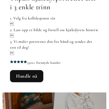
i 3 enkle trinn
1. Velg fra kolleksjonen vår

2. Last opp et bilde og fortell oss kjæledyrets historie

3. Vi maler portrettet ditt for hånd og sender det
rett til deg!

3500+ fornøyde kunder
Handle nå