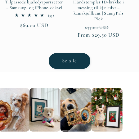
Tilpassede kjæledyrportretter
Håndstemplet ID-brikke i
– Samsung- og iPhone-deksel
messing til kjæledyr –
kamskjellkant | SunnyPals
55
(55)
Pick
anmeldelser
Ordinær
$69.00 USD
totalt
Ordinær
Salgspris
$35.00 USD
pris
From $29.50 USD
pris
Se alle