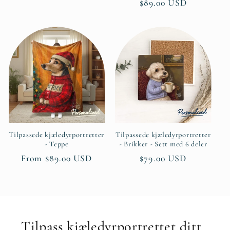
pris
pris
$89.00 USD
Tilpassede kjæledyrportretter
Tilpassede kjæledyrportretter
- Teppe
- Brikker - Sett med 6 deler
Ordinær
From $89.00 USD
Ordinær
$79.00 USD
pris
pris
Tilpass kjæledyrportrettet ditt