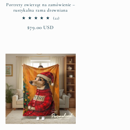
Portrety zwierząt na zamówienie –
rustykalna rama drewniana
22
(22)
suma
Cena
$79.00 USD
recenzji
regularna