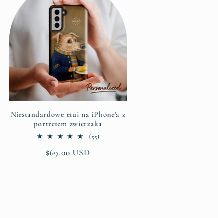
Niestandardowe etui na iPhone'a z
portretem zwierzaka
55
(55)
suma
Cena
$69.00 USD
recenzji
regularna