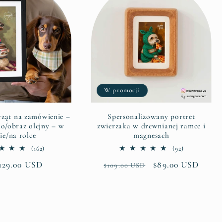
W promocji
rząt na zamówienie –
Spersonalizowany portret
no/obraz olejny – w
zwierzaka w drewnianej ramce i
ie/na rolce
magnesach
162
92
(162)
(92)
suma
suma
129.00 USD
Cena
Cena
$89.00 USD
$109.00 USD
recenzji
recenzji
larna
regularna
promocyjna