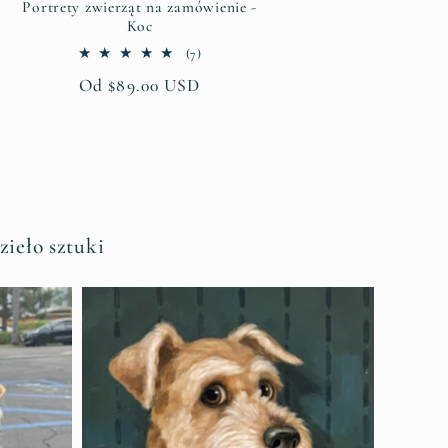
Portrety zwierząt na zamówienie -
Koc
7
(7)
suma
Cena
Od $89.00 USD
recenzji
regularna
ieło sztuki