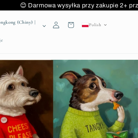
rmowa wysyłka przy zakupie 2+ 
Zaloguj
gkong (Chiny) |
Koszyk
Polish
się
je