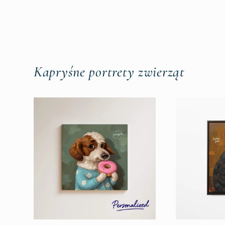
regularna
promocyjna
regularna
Kapryśne portrety zwierząt