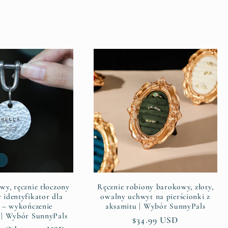
wy, ręcznie tłoczony
Ręcznie robiony barokowy, złoty,
 identyfikator dla
owalny uchwyt na pierścionki z
t – wykończenie
aksamitu | Wybór SunnyPals
| Wybór SunnyPals
Cena
$34.99 USD