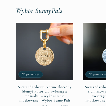
Wybór SunnyPals
W promocji
W promocji
Niestandardowy, ręcznie tłoczony
Niestandardo
identyfikator dla zwierząt z
aluminiowy
mosiądzu – wykończenie
zwierzą
młotkowane | Wybór SunnyPals
młotkowane 