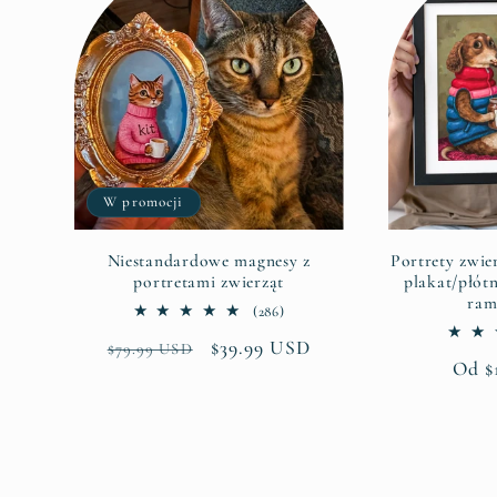
W promocji
Niestandardowe magnesy z
Portrety zwie
portretami zwierząt
plakat/płót
ram
286
(286)
suma
Cena
Cena
$39.99 USD
$79.99 USD
recenzji
Cena
Od $
regularna
promocyjna
regu