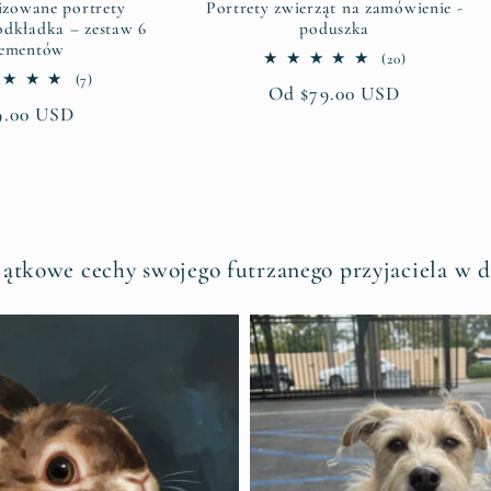
izowane portrety
Portrety zwierząt na zamówienie -
odkładka – zestaw 6
poduszka
lementów
20
(20)
suma
7
(7)
Cena
Od $79.00 USD
recenzji
suma
na
9.00 USD
recenzji
regularna
gularna
ątkowe cechy swojego futrzanego przyjaciela w dz