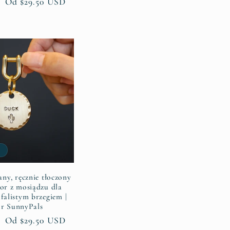
Cena
Od $29.50 USD
regularna
promocyjna
ny, ręcznie tłoczony
tor z mosiądzu dla
 falistym brzegiem |
r SunnyPals
Cena
Od $29.50 USD