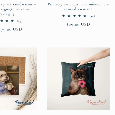
rząt na zamówienie –
Portrety zwierząt na zamówienie –
ciągnięte na ramę
rama drewniana
ływającą
15
(15)
suma
55
(55)
Cena
$89.00 USD
recenzji
suma
179.00 USD
recenzji
regularna
larna