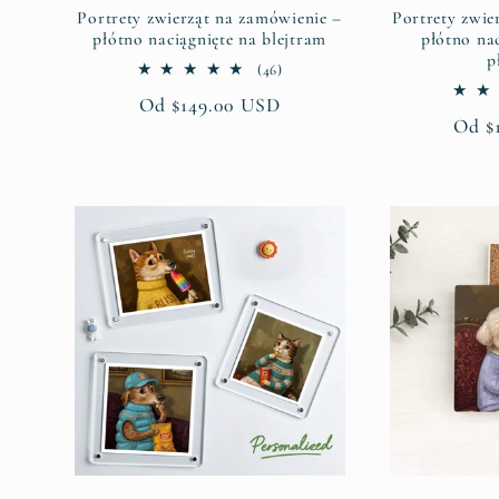
Portrety zwierząt na zamówienie –
Portrety zwie
płótno naciągnięte na blejtram
płótno na
p
46
(46)
suma
Cena
Od $149.00 USD
recenzji
Cena
Od $
regularna
regu