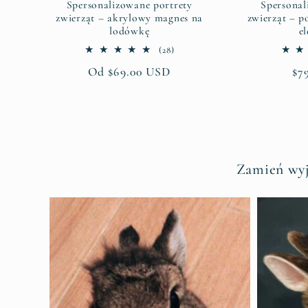
Spersonalizowane portrety
Spersonal
zwierząt – akrylowy magnes na
zwierząt – p
lodówkę
e
28
(28)
suma
Cena
Od $69.00 USD
Ce
$7
recenzji
regularna
re
Zamień wyj