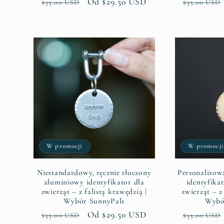
Cena
Cena
Od $29.50 USD
Cena
$35.00 USD
$35.00 USD
regularna
promocyjna
regularna
W promocji
W promocji
Niestandardowy, ręcznie tłoczony
Personalizowa
aluminiowy identyfikator dla
identyfika
zwierząt – z falistą krawędzią |
zwierząt – z
Wybór SunnyPals
Wybó
Cena
Cena
Od $29.50 USD
Cena
$35.00 USD
$35.00 USD