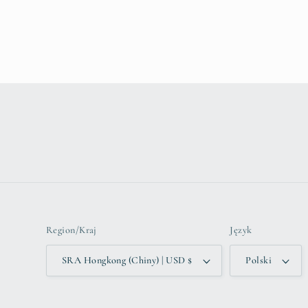
k
t
o
w
y
Region/Kraj
Język
SRA Hongkong (Chiny) | USD $
Polski